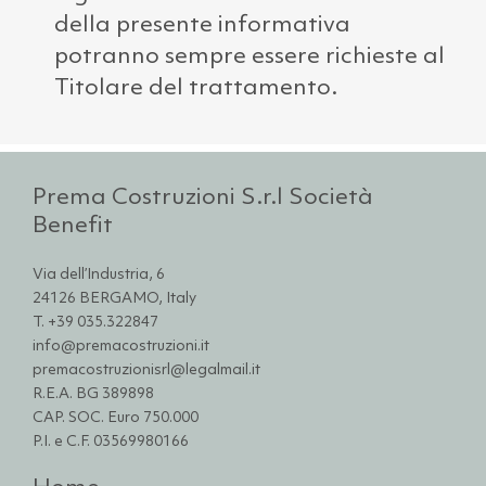
della presente informativa
potranno sempre essere richieste al
Titolare del trattamento.
Prema Costruzioni S.r.l Società
Benefit
Via dell’Industria, 6
24126 BERGAMO, Italy
T. +39 035.322847
info@premacostruzioni.it
premacostruzionisrl@legalmail.it
R.E.A. BG 389898
CAP. SOC. Euro 750.000
P.I. e C.F. 03569980166